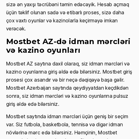
sizə ən yaxşı təcrübəni təmin edəcəyik. Hesab açmaq
üçün təklif olunan sadə və etibarlı proses, sizə daha
çox vaxtı oyunlar və kazinolarla keçirməyə imkan
verəcək.
Mostbet AZ-də idman mərcləri
və kazino oyunları
Mostbet AZ saytına daxil olaraq, siz idman mərcləri və
kazino oyunlarına giriş əldə edə bilərsiniz. Mostbet giriş
prosesi çox asandır və bir neçə dəqiqəyə başa gəlir.
Mostbet Azerbaijan saytında qeydiyyatdan keçdikdən
sonra, siz idman mərcləri və kazino oyunlarına pulsuz
giriş əldə edə bilərsiniz.
Mostbet saytında idman mərcləri üçün geniş bir seçim
var. Siz futbola, basketbola, tennisə və digər idman
növlərinə mərc edə bilərsiniz. Həmçinin, Mostbet