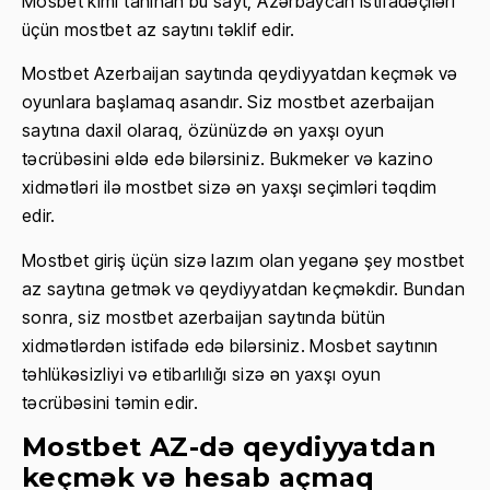
Mosbet kimi tanınan bu sayt, Azərbaycan istifadəçiləri
üçün mostbet az saytını təklif edir.
Mostbet Azerbaijan saytında qeydiyyatdan keçmək və
oyunlara başlamaq asandır. Siz mostbet azerbaijan
saytına daxil olaraq, özünüzdə ən yaxşı oyun
təcrübəsini əldə edə bilərsiniz. Bukmeker və kazino
xidmətləri ilə mostbet sizə ən yaxşı seçimləri təqdim
edir.
Mostbet giriş üçün sizə lazım olan yeganə şey mostbet
az saytına getmək və qeydiyyatdan keçməkdir. Bundan
sonra, siz mostbet azerbaijan saytında bütün
xidmətlərdən istifadə edə bilərsiniz. Mosbet saytının
təhlükəsizliyi və etibarlılığı sizə ən yaxşı oyun
təcrübəsini təmin edir.
Mostbet AZ-də qeydiyyatdan
keçmək və hesab açmaq