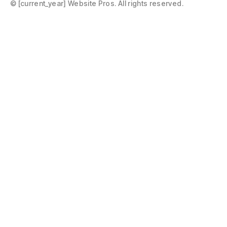
© [current_year] Website Pros. All rights reserved.