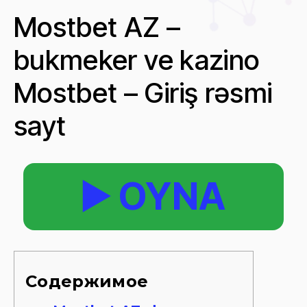
Mostbet AZ –
bukmeker ve kazino
Mostbet – Giriş rəsmi
sayt
▶️ OYNA
Содержимое